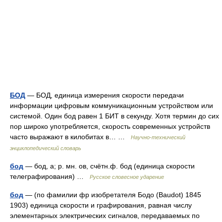
БОД
— БОД, единица измерения скорости передачи
информации цифровым коммуникационным устройством или
системой. Один бод равен 1 БИТ в секунду. Хотя термин до сих
пор широко употребляется, скорость современных устройств
часто выражают в килобитах в… …
Научно-технический
энциклопедический словарь
бод
— бод, а; р. мн. ов, счётн.ф. бод (единица скорости
телеграфирования) …
Русское словесное ударение
бод
— (по фамилии фр изобретателя Бодо (Baudot) 1845
1903) единица скорости и графирования, равная числу
элементарных электрических сигналов, передаваемых по