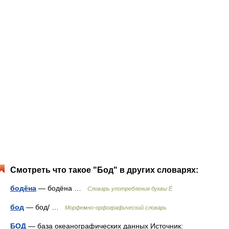
Смотреть что такое "Бод" в других словарях:
бодёна
— бодёна …
Словарь употребления буквы Ё
бод
— бод/ …
Морфемно-орфографический словарь
БОД
— база океанографических данных Источник: