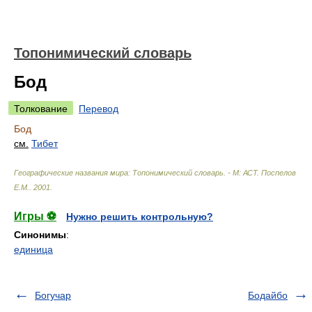
Топонимический словарь
Бод
Толкование
Перевод
Бод
см.
Тибет
Географические названия мира: Топонимический словарь. - М: АСТ
.
Поспелов
Е.М.
.
2001
.
Игры ⚽
Нужно решить контрольную?
Синонимы
:
единица
Богучар
Бодайбо