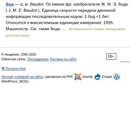
бод
— а, м. Baudot. По имени фр. изобретателя Ж. М. Э. Бодо
( J. M. E. Baudot ). Единица скорости передачи двоичной
информации последовательным кодом; 1 бод =1 бит.
Относится к внесистемным единицам измерения. 1995.
Машиностр. См. также Бодо …
Исторический словарь галлицизмов
русского языка
© Академик, 2000-2026
18+
Обратная связь:
Техподдержка
,
Реклама на сайте
👣 Путешествия
Экспорт словарей на сайты
, сделанные на PHP,
Joomla,
Drupal,
WordPress, MODx.